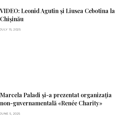
VIDEO: Leonid Agutin și Liusea Cebotina la
Chișinău
JULY 15, 2025
Marcela Paladi și-a prezentat organizația
non-guvernamentală «Renée Charity»
JUNE 5, 2025