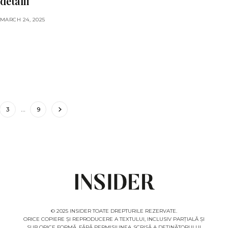
detalii
MARCH 24, 2025
3
…
9
© 2025 INSIDER TOATE DREPTURILE REZERVATE.
ORICE COPIERE ȘI REPRODUCERE A TEXTULUI, INCLUSIV PARȚIALĂ ȘI
SUB ORICE FORMĂ, FĂRĂ PERMISIUNEA SCRISĂ A DEȚINĂTORULUI