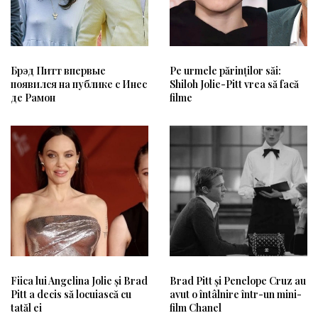
Брэд Питт впервые
Pe urmele părinților săi:
появился на публике с Инес
Shiloh Jolie-Pitt vrea să facă
де Рамон
filme
Fiica lui Angelina Jolie și Brad
Brad Pitt și Penelope Cruz au
Pitt a decis să locuiască cu
avut o întâlnire într-un mini-
tatăl ei
film Chanel