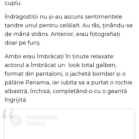
cuplu.
Îndrăgostiții nu și-au ascuns sentimentele
tandre unul pentru celălalt. Au râs, ținându-se
de mână strâns. Anterior, erau fotografiați
doar pe furiș.
Ambii erau îmbrăcați în ținute relaxate:
actorul a îmbrăcat un
look total galben,
format din pantaloni, o jachetă bomber și o
pălărie Panama, iar iubita sa a purtat o rochie
albastră, închisă, completând-o cu o geantă
îngrijită.