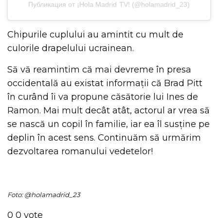
Публикация от ¡Hola Madrid TV! (@holamadrid_23)
Chipurile cuplului au amintit cu mult de
culorile drapelului ucrainean.
Să vă reamintim că mai devreme în presa
occidentală au existat informații că Brad Pitt
în curând îi va propune căsătorie lui Ines de
Ramon. Mai mult decât atât, actorul ar vrea să
se nască un copil în familie, iar ea îl susține pe
deplin în acest sens. Continuăm să urmărim
dezvoltarea romanului vedetelor!
Foto: @
holamadrid_23
0
0
vote