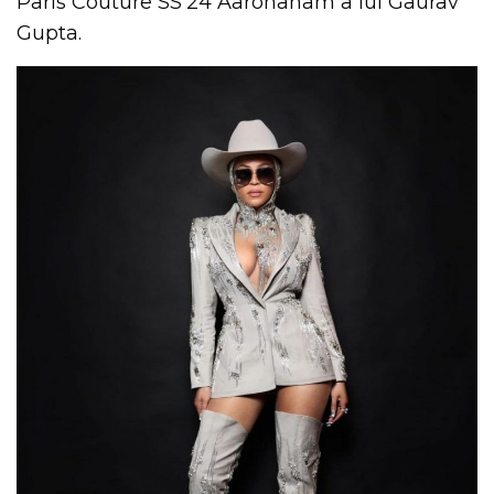
Paris Couture SS’24 Aarohanam a lui Gaurav
Gupta.