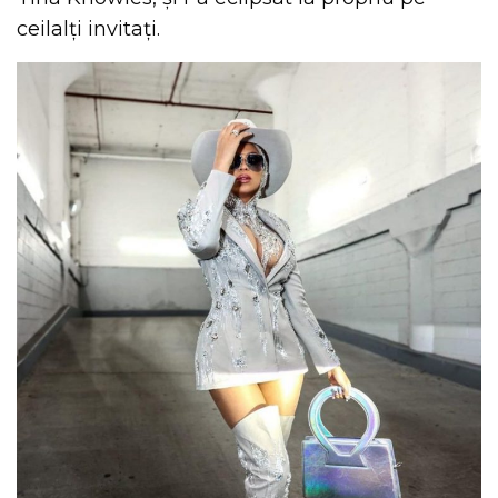
ceilalți invitați.