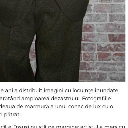
e ani a distribuit imagini cu locuințe inundate
arătând amploarea dezastrului. Fotografiile
deaua de marmură a unui conac de lux cu o
 pătrați.
ă el însuși nu stă pe margine: artistul a mers cu