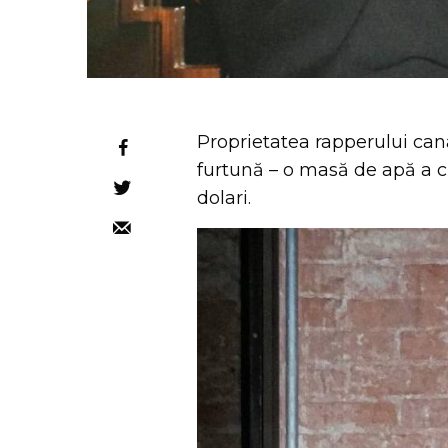
Proprietatea rapperului can
furtună – o masă de apă a c
dolari.