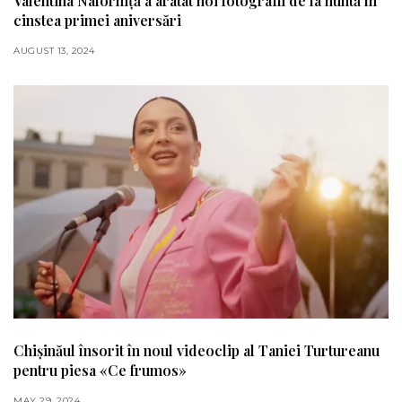
Valentina Naforniță a aratat noi fotografii de la nuntă în
cinstea primei aniversări
AUGUST 13, 2024
Chișinăul însorit în noul videoclip al Taniei Turtureanu
pentru piesa «Ce frumos»
MAY 29, 2024