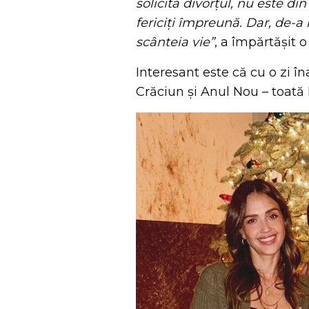
solicită divorțul, nu este di
fericiți împreună. Dar, de-a 
scânteia vie”
, a împărtășit o
Interesant este că cu o zi î
Crăciun și Anul Nou – toată 