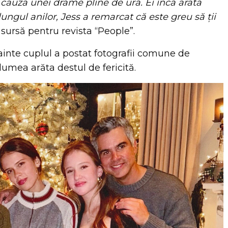
n cauza unei drame pline de ură. Ei încă arată
lungul anilor, Jess a remarcat că este greu să ții
 sursă pentru revista “People”.
nainte cuplul a postat fotografii comune de
lumea arăta destul de fericită.