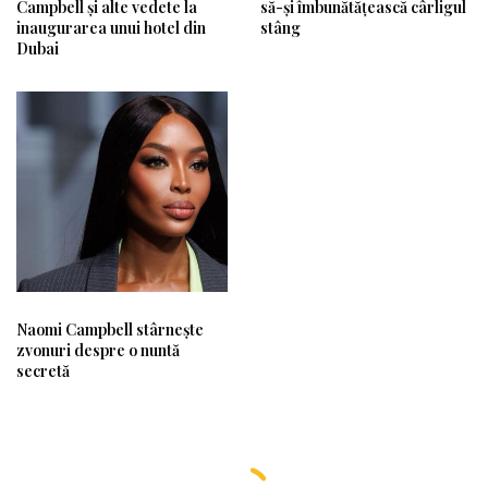
Campbell și alte vedete la
să-și îmbunătățească cârligul
inaugurarea unui hotel din
stâng
Dubai
Naomi Campbell stârnește
zvonuri despre o nuntă
secretă