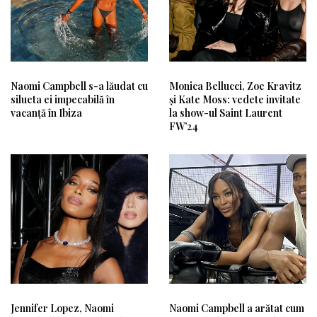
Naomi Campbell s-a lăudat cu
Monica Bellucci, Zoe Kravitz
silueta ei impecabilă în
și Kate Moss: vedete invitate
vacanță în Ibiza
la show-ul Saint Laurent
FW’24
Jennifer Lopez, Naomi
Naomi Campbell a arătat cum