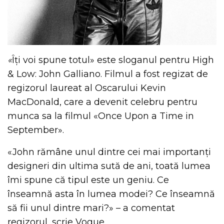
«
Îți voi spune totul» este sloganul pentru High
& Low: John Galliano. Filmul a fost regizat de
regizorul laureat al Oscarului Kevin
MacDonald, care a devenit celebru pentru
munca sa la filmul «Once Upon a Time in
September».
«John rămâne unul dintre cei mai importanți
designeri din ultima sută de ani, toată lumea
îmi spune că tipul este un geniu. Ce
înseamnă asta în lumea modei? Ce înseamnă
să fii unul dintre mari?» – a comentat
regizorul, scrie Vogue.