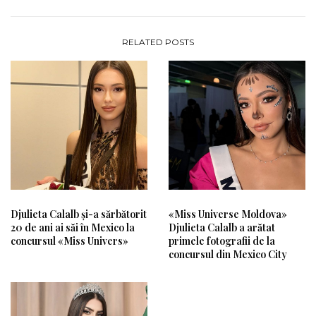
RELATED POSTS
Djulieta Calalb și-a sărbătorit
«Miss Universe Moldova»
20 de ani ai săi în Mexico la
Djulieta Calalb a arătat
concursul «Miss Univers»
primele fotografii de la
concursul din Mexico City