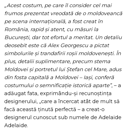
„Acest costum, pe care îl consider cel mai
frumos prezentat vreodată de o moldoveancă
pe scena internațională, a fost creat în
România, rapid și atent, cu măsuri la
București, dar tot efortul a meritat. Un detaliu
deosebit este că Alex Georgescu a pictat
simbolurile și trandafirii roșii moldovenești. În
plus, detalii suplimentare, precum stema
Moldovei și portretul lui Ștefan cel Mare, adus
din fosta capitală a Moldovei – Iași, conferă
costumului o semnificație istorică aparte”
, – a
adăugat fata, exprimându-și recunoștința
designerului, „care a încercat atât de mult să
facă această ținută perfectă – a creat-o
designerul cunoscut sub numele de Adelaide
Adelaide.