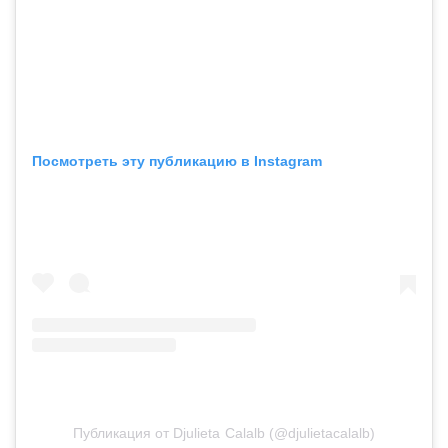
Посмотреть эту публикацию в Instagram
Публикация от Djulieta Calalb (@djulietacalalb)