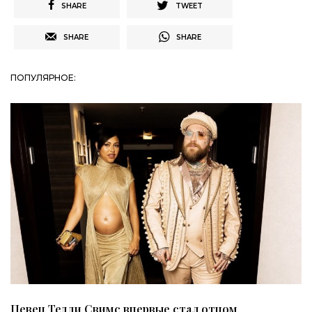
SHARE
TWEET
SHARE
SHARE
ПОПУЛЯРНОЕ:
Певец Тедди Свимс впервые стал отцом