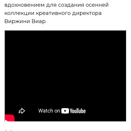
вдохновением для создания осенней
коллекции креативного директора
Виржини Виар.