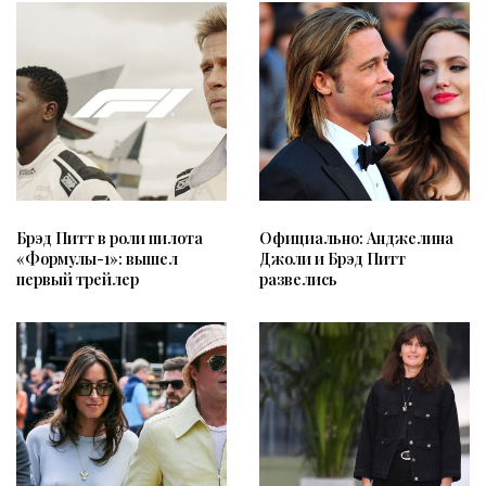
Официально: Анджелина
Брэд Питт в роли пилота
Джоли и Брэд Питт
«Формулы-1»: вышел
развелись
первый трейлер