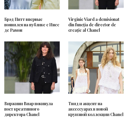
Брэд Питт впервые
Virginie Viard a demisionat
появился на публике с Инес
din funcția de director de
де Рамон
creație al Chanel
Виржини Виар покинула
Твид и акцент на
пост креативного
аксессуарах в новой
директора Chanel
круизной коллекции Chanel