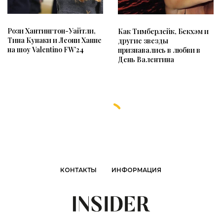
Рози Хантингтон-Уайтли,
Как Тимберлейк, Бекхэм и
Тина Кунаки и Леони Ханне
другие звезды
на шоу Valentino FW’24
признавались в любви в
День Валентина
КОНТАКТЫ
ИНФОРМАЦИЯ