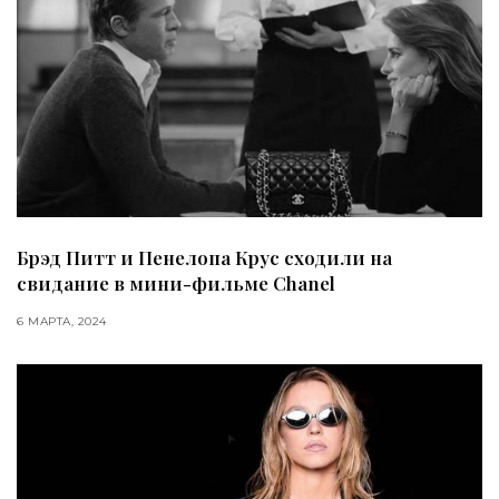
Брэд Питт и Пенелопа Крус сходили на
свидание в мини-фильме Chanel
6 МАРТА, 2024