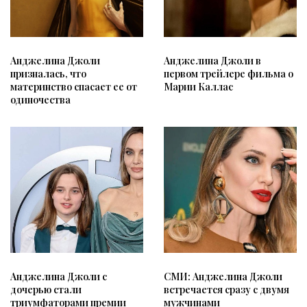
Анджелина Джоли
Анджелина Джоли в
призналась, что
первом трейлере фильма о
материнство спасает ее от
Марии Каллас
одиночества
Анджелина Джоли с
СМИ: Анджелина Джоли
дочерью стали
встречается сразу с двумя
триумфаторами премии
мужчинами