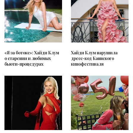
«Я за ботокс»: Хайди Клум
Хайди Клум нарушила
о старении и любимых
дресс-код Каннского
бьюти-процедурах
кинофестиваля