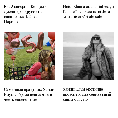
Ева Лонгория, Кендалл
Heidi Klum a adunat întreaga
Дженнер и другие на
familie în cinstea celei de-a
спецпоказе L’Oreal в
51-a aniversări ale sale
Париже
Хайди Клум эротично
Семейный праздник: Хайди
презентовала совместный
Клум собрала всю семью в
сингл с Tiesto
честь своего 51-летия