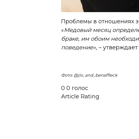
Проблемы в отношениях зв
«
Медовый месяц определен
браке, им обоим необходи
поведение»,
– утверждает
Фото: @jlo_and_benaffleck
0
0
голос
Article Rating