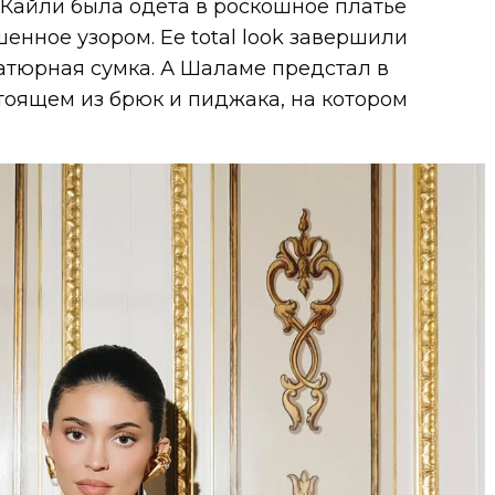
 Кайли была одета в роскошное платье
рашенное узором. Ее total look завершили
атюрная сумка. А Шаламе предстал в
тоящем из брюк и пиджака, на котором