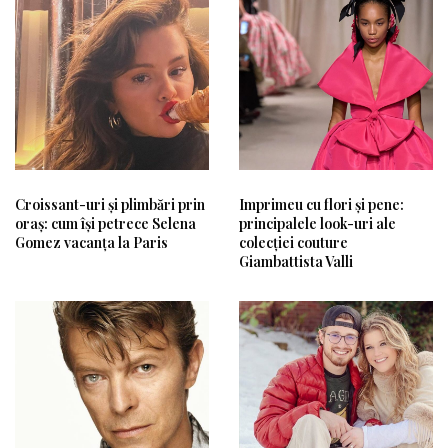
Croissant-uri și plimbări prin
Imprimeu cu flori și pene:
oraș: cum își petrece Selena
principalele look-uri ale
Gomez vacanța la Paris
colecției couture
Giambattista Valli