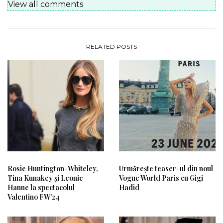
View all comments
RELATED POSTS
Rosie Huntington-Whiteley,
Urmărește teaser-ul din noul
Tina Kunakey și Leonie
Vogue World Paris cu Gigi
Hanne la spectacolul
Hadid
Valentino FW’24