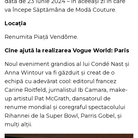
data de 23 iunie 2024 – în aceeași zi în care
va începe Săptămâna de Modă Couture.
Locația
Renumita Piață Vendôme.
Cine ajută la realizarea Vogue World: Paris
Noul eveniment grandios al lui Condé Nast și
Anna Wintour va fi găzduit și creat de o
echipă cu adevărat cool: editorul francez
Carine Roitfeld, jurnalistul Ib Camara, make-
up artistul Pat McGrath, dansatorul de
renume mondial și coregraful spectacolului
Rihannei de la Super Bowl, Parris Gobel, și
mulți alții.