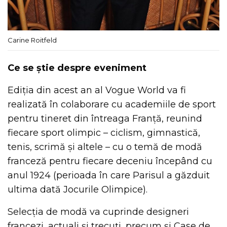
Carine Roitfeld
Ce se știe despre eveniment
Ediția din acest an al Vogue World va fi
realizată în colaborare cu academiile de sport
pentru tineret din întreaga Franță, reunind
fiecare sport olimpic – ciclism, gimnastică,
tenis, scrimă și altele – cu o temă de modă
franceză pentru fiecare deceniu începând cu
anul 1924 (perioada în care Parisul a găzduit
ultima dată Jocurile Olimpice).
Selecția de modă va cuprinde designeri
francezi, actuali și trecuți, precum și Case de