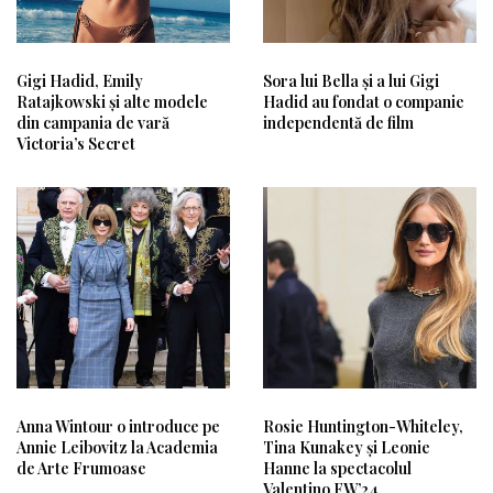
Gigi Hadid, Emily
Sora lui Bella și a lui Gigi
Ratajkowski și alte modele
Hadid au fondat o companie
din campania de vară
independentă de film
Victoria’s Secret
Anna Wintour o introduce pe
Rosie Huntington-Whiteley,
Annie Leibovitz la Academia
Tina Kunakey și Leonie
de Arte Frumoase
Hanne la spectacolul
Valentino FW’24