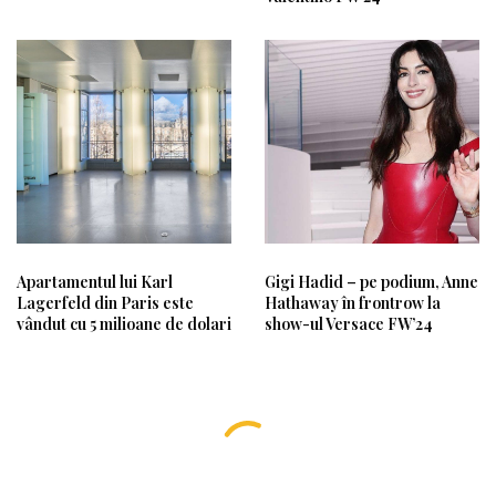
Apartamentul lui Karl
Gigi Hadid – pe podium, Anne
Lagerfeld din Paris este
Hathaway în frontrow la
vândut cu 5 milioane de dolari
show-ul Versace FW’24