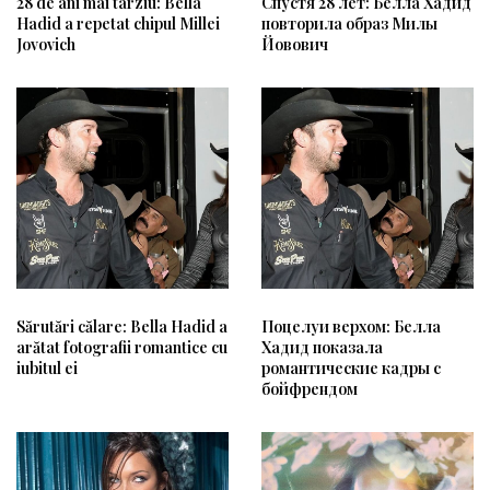
28 de ani mai târziu: Bella
Спустя 28 лет: Белла Хадид
Hadid a repetat chipul Millei
повторила образ Милы
Jovovich
Йовович
Sărutări călare: Bella Hadid a
Поцелуи верхом: Белла
arătat fotografii romantice cu
Хадид показала
iubitul ei
романтические кадры с
бойфрендом