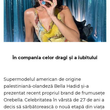
În compania celor dragi și a iubitului
Supermodelul american de origine
palestiniană-olandeză Bella Hadid și-a
prezentat recent propriul brand de frumusețe
Orebella. Celebritatea în vârstă de 27 de ani a
decis să sărbătorească o nouă etapă din viața