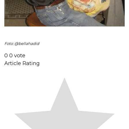
Foto: @bellahadid
0
0
vote
Article Rating