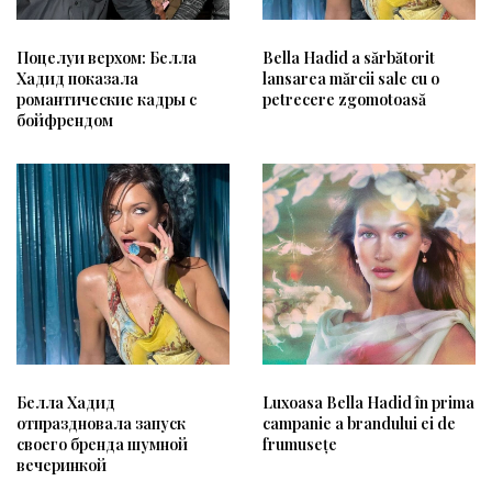
Поцелуи верхом: Белла
Bella Hadid a sărbătorit
Хадид показала
lansarea mărcii sale cu o
романтические кадры с
petrecere zgomotoasă
бойфрендом
Белла Хадид
Luxoasa Bella Hadid în prima
отпраздновала запуск
campanie a brandului ei de
своего бренда шумной
frumusețe
вечеринкой