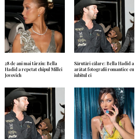
28 de ani mai târziu: Bella
Sărutări călare: Bella Hadid a
Hadid a repetat chipul Millei
arătat fotografii romantice cu
Jovovich
iubitul ei