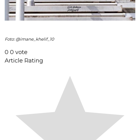
Foto: @imane_khelif_10
0
0
vote
Article Rating