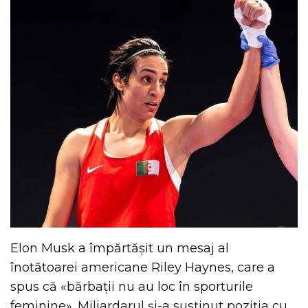
Elon Musk a împărtășit un mesaj al
înotătoarei americane Riley Haynes, care a
spus că «bărbații nu au loc în sporturile
feminine». Miliardarul și-a susținut poziția cu