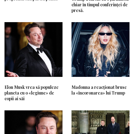
chiar în timpul conferinței de
presă.
Elon Musk vrea să populeze
Madonna a reacționat brusc
planeta cu o «legiune» de
la «încoronarea» lui Trump
copii ai săi