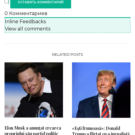
0
Комментариев
Inline Feedbacks
View all comments
RELATED POSTS
Elon Musk a anunțat crearea
«Ești frumoasă»: Donald
propriului său partid politic
Trump a flirtat cu o jurnalistă