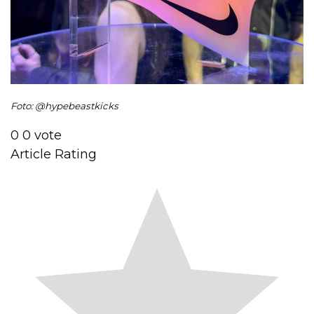
Foto: @hypebeastkicks
0
0
vote
Article Rating