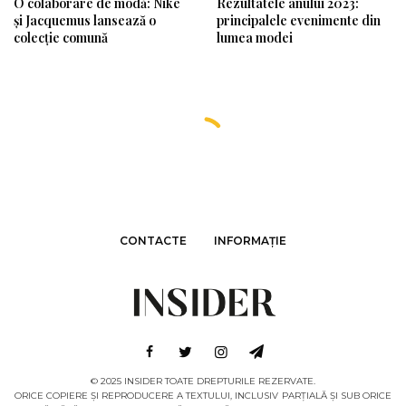
O colaborare de modă: Nike
Rezultatele anului 2023:
și Jacquemus lansează o
principalele evenimente din
colecție comună
lumea modei
CONTACTE
INFORMAȚIE
© 2025 INSIDER TOATE DREPTURILE REZERVATE.
ORICE COPIERE ȘI REPRODUCERE A TEXTULUI, INCLUSIV PARȚIALĂ ȘI SUB ORICE