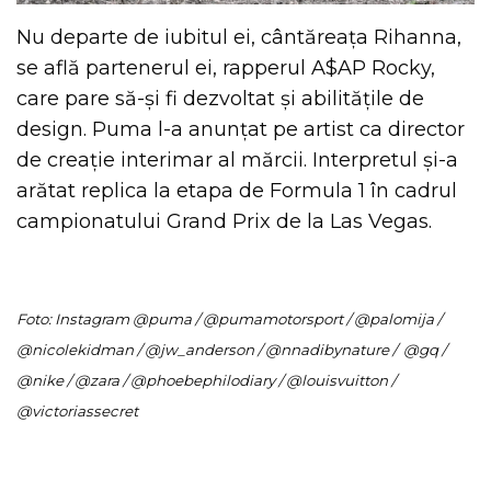
Nu departe de iubitul ei, cântăreața Rihanna,
se află partenerul ei, rapperul A$AP Rocky,
care pare să-și fi dezvoltat și abilitățile de
design. Puma l-a anunțat pe artist ca director
de creație interimar al mărcii. Interpretul și-a
arătat replica la etapa de Formula 1 în cadrul
campionatului Grand Prix de la Las Vegas.
Foto:
Instagram @puma / @pumamotorsport / @palomija /
@nicolekidman / @jw_anderson / @nnadibynature /
@gq /
@nike / @zara / @phoebephilodiary / @louisvuitton /
@victoriassecret