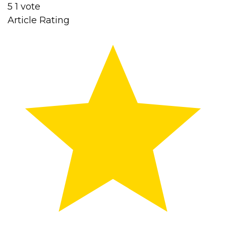
5
1
vote
Article Rating