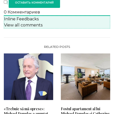
0
Комментариев
Inline Feedbacks
View all comments
RELATED POSTS
«Trebuie să mă opresc»:
Fostul apartament al lui
Michael Douglas a anunțat
Michael Douglas și Catherine