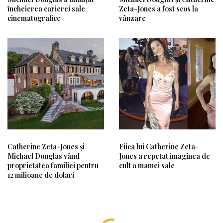
încheierea carierei sale
Zeta-Jones a fost scos la
cinematografice
vânzare
Catherine Zeta-Jones și
Fiica lui Catherine Zeta-
Michael Douglas vând
Jones a repetat imaginea de
proprietatea familiei pentru
cult a mamei sale
12 milioane de dolari