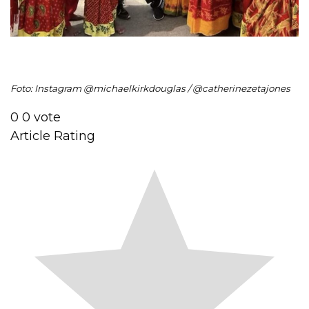
Foto: Instagram @michaelkirkdouglas / @catherinezetajones
0
0
vote
Article Rating