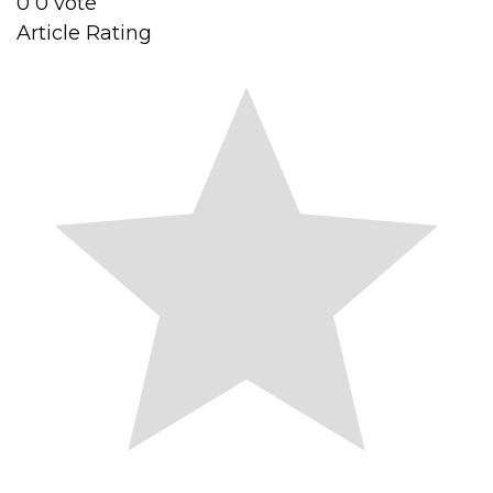
0
0
vote
Article Rating