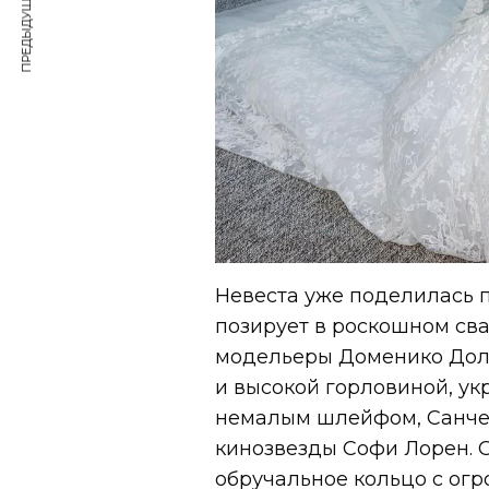
ПРЕДЫДУЩАЯ СТАТЬЯ
Невеста уже поделилась 
позирует в роскошном сва
модельеры Доменико Доль
и высокой горловиной, у
немалым шлейфом, Санчес
кинозвезды Софи Лорен.
обручальное кольцо с огр