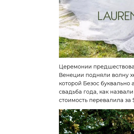
Церемонии предшествовал
Венеции подняли волну хе
которой Безос буквально а
свадьба года, как назвал
стоимость перевалила за 