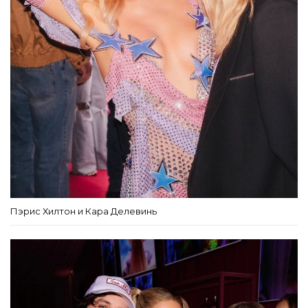
Пэрис Хилтон и Кара Делевинь