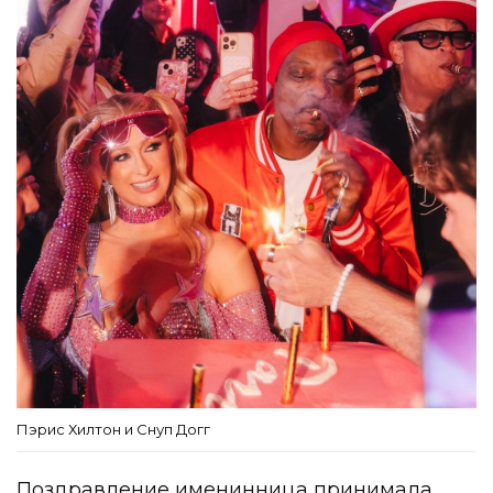
Пэрис Хилтон и Снуп Догг
Поздравление именинница принимала,