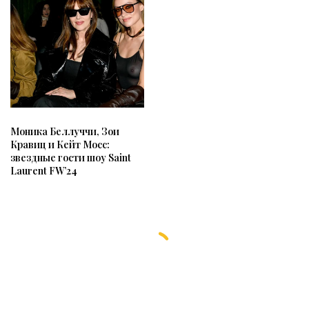
Моника Беллуччи, Зои
Кравиц и Кейт Мосс:
звездные гости шоу Saint
Laurent FW’24