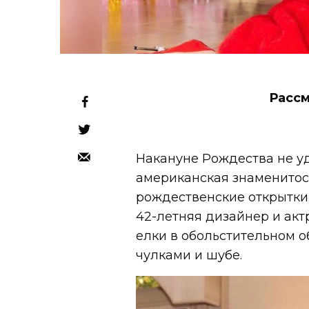
Расс
Накануне Рождества не у
американская знаменитост
рождественские открытки
42-летняя дизайнер и ак
елки в обольстительном об
чулками и шубе.