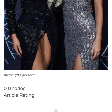
Фото: @taylorswift
0
0
голос
Article Rating