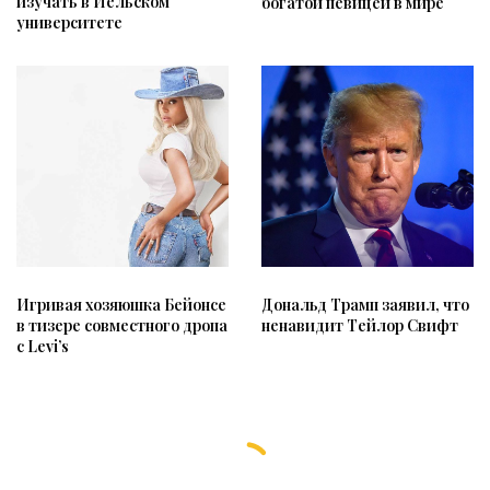
изучать в Йельском
богатой певицей в мире
университете
Игривая хозяюшка Бейонсе
Дональд Трамп заявил, что
в тизере совместного дропа
ненавидит Тейлор Свифт
с Levi’s