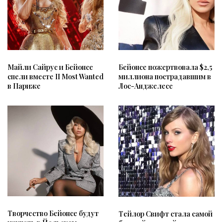
Майли Сайрус и Бейонсе
Бейонсе пожертвовала $2,5
спели вместе II Most Wanted
миллиона пострадавшим в
в Париже
Лос-Анджелесе
Творчество Бейонсе будут
Тейлор Свифт стала самой