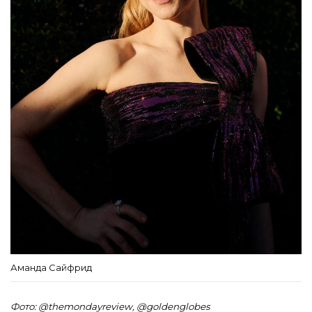
Аманда Сайфрид
Фото: @themondayreview, @goldenglobes