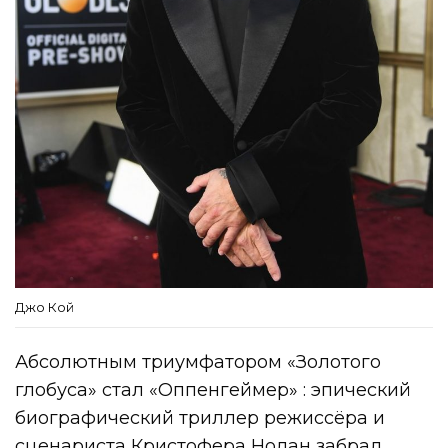
Джо Кой
Абсолютным триумфатором «Золотого
глобуса» стал «Оппенгеймер» : эпический
биографический триллер режиссёра и
сценариста Кристофера Нолан забрал