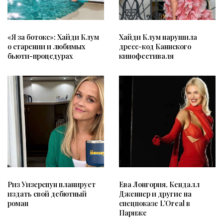
«Я за ботокс»: Хайди Клум
Хайди Клум нарушила
о старении и любимых
дресс-код Каннского
бьюти-процедурах
кинофестиваля
Риз Уизерспун планирует
Ева Лонгория, Кендалл
издать свой дебютный
Дженнер и другие на
роман
спецпоказе L’Oreal в
Париже