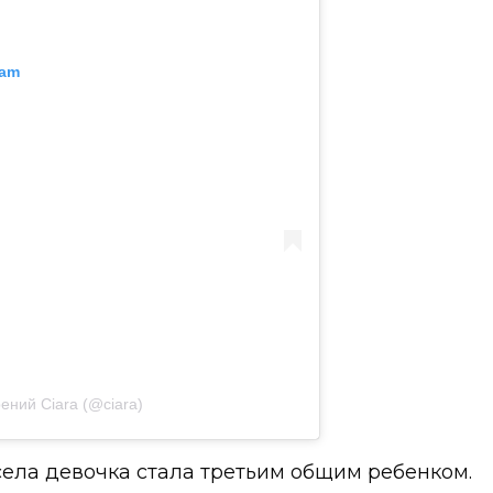
ram
ений Ciara (@ciara)
села девочка стала третьим общим ребенком.