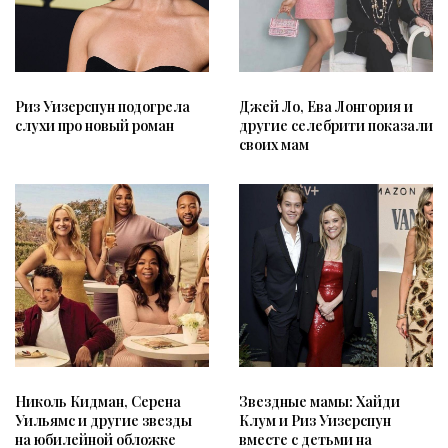
Риз Уизерспун подогрела
Джей Ло, Ева Лонгория и
слухи про новый роман
другие селебрити показали
своих мам
Николь Кидман, Серена
Звездные мамы: Хайди
Уильямс и другие звезды
Клум и Риз Уизерспун
на юбилейной обложке
вместе с детьми на