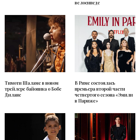
велосипеде
Тимоти Шаламе в новом
В Риме состоялась
трейлере байопика о Бобе
премьера второй части
Дилане
четвертого сезона «Эмили
в Париже»