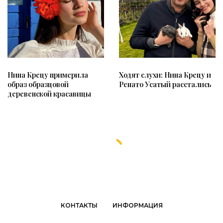
Нина Крецу примерила
Ходят слухи: Нина Крецу и
образ образцовой
Ренато Усатый расстались
деревенской красавицы
КОНТАКТЫ
ИНФОРМАЦИЯ