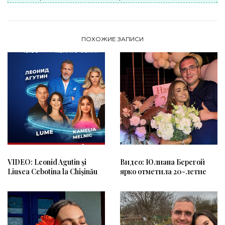
ПОХОЖИЕ ЗАПИСИ
VIDEO: Leonid Agutin și
Видео: Юлиана Берегой
Liusea Cebotina la Chișinău
ярко отметила 20-летие