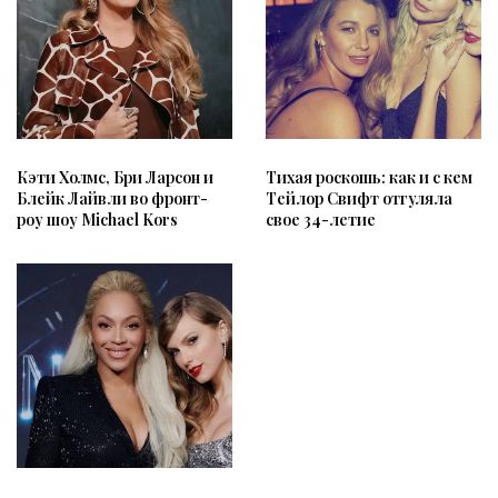
Кэти Холмс, Бри Ларсон и
Тихая роскошь: как и с кем
Блейк Лайвли во фронт-
Тейлор Свифт отгуляла
роу шоу Michael Kors
свое 34-летие