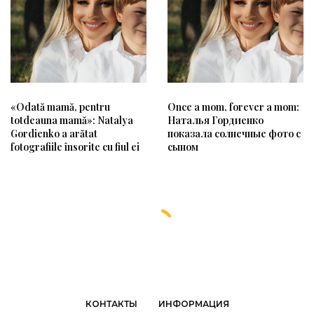
«Odată mamă, pentru
Once a mom, forever a mom:
totdeauna mamă»: Natalya
Наталья Гордиенко
Gordienko a arătat
показала солнечные фото с
fotografiile însorite cu fiul ei
сыном
КОНТАКТЫ
ИНФОРМАЦИЯ